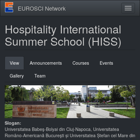
Skip
EUROSCI Network
Toggl
to
naviga
main
content
Hospitality International
Summer School (HISS)
Primary
View
(active
Announcements
Courses
Events
tabs
tab)
Gallery
Team
Slogan:
Universitatea Babeş-Bolyai din Cluj-Napoca, Universitatea
Româno-Americană Bucureşti și Universitatea Ștefan cel Mare din