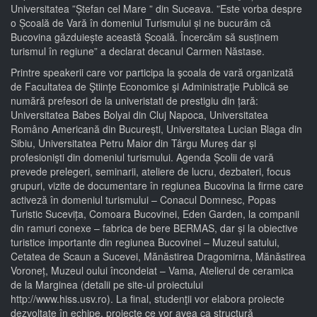
Universitatea ”Ștefan cel Mare ” din Suceava. ”Este vorba despre
o Școală de Vară în domeniul Turismului și ne bucurăm că
Bucovina găzduiește această Școală. Încercăm să susținem
turismul în regiune” a declarat decanul Carmen Năstase.
Printre speakerii care vor participa la şcoala de vară organizată
de Facultatea de Ştiinţe Economice şi Administraţie Publică se
numără prefesori de la univeristati de prestigiu din țară:
Universitatea Babes Bolyai din Cluj Napoca, Universitatea
Româno Americană din București, Universitatea Lucian Blaga din
Sibiu, Universitatea Petru Maior din Târgu Mureș dar și
profesionişti din domeniul turismului. Agenda Școlii de vară
prevede prelegeri, seminarii, ateliere de lucru, dezbateri, focus
grupuri, vizite de documentare în regiunea Bucovina la firme care
activeză în domeniul turismului – Conacul Domnesc, Popas
Turistic Sucevița, Comoara Bucovinei, Eden Garden, la companii
din ramuri conexe – fabrica de bere BERMAS, dar și la obiective
turistice importante din regiunea Bucovinei – Muzeul satului,
Cetatea de Scaun a Sucevei, Mănăstirea Dragomirna, Mănăstirea
Voroneț, Muzeul oului încondeiat – Vama, Atelierul de ceramica
de la Marginea (detalii pe site-ul proiectului
http://www.hiss.usv.ro). La final, studenţii vor elabora proiecte
dezvoltate în echipe, proiecte ce vor avea ca structură